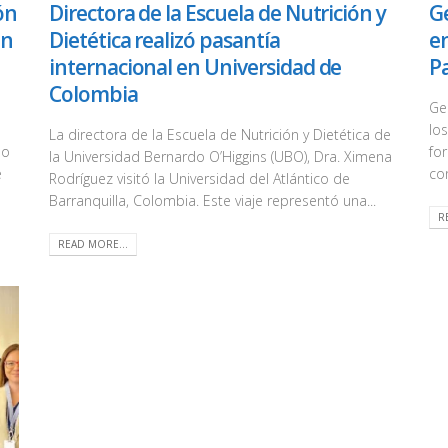
ón
Directora de la Escuela de Nutrición y
Ge
on
Dietética realizó pasantía
e
internacional en Universidad de
P
Colombia
Ge
lo
La directora de la Escuela de Nutrición y Dietética de
do
fo
la Universidad Bernardo O’Higgins (UBO), Dra. Ximena
e
co
Rodríguez visitó la Universidad del Atlántico de
Barranquilla, Colombia. Este viaje representó una...
R
READ MORE...