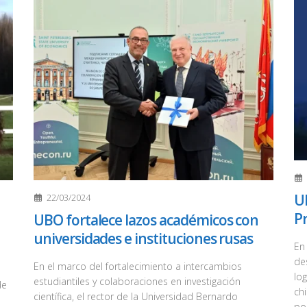
UB
22/03/2024
P
UBO fortalece lazos académicos con
universidades e instituciones rusas
En
de
En el marco del fortalecimiento a intercambios
lo
estudiantiles y colaboraciones en investigación
de
ch
científica, el rector de la Universidad Bernardo
pos