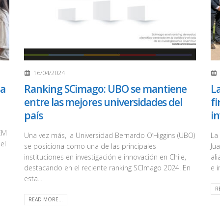
16/04/2024
ta
Ranking SCimago: UBO se mantiene
La
entre las mejores universidades del
f
país
i
n
TEM
Una vez más, la Universidad Bernardo O’Higgins (UBO)
La
el
se posiciona como una de las principales
Ju
instituciones en investigación e innovación en Chile,
al
destacando en el reciente ranking SCImago 2024. En
e i
esta...
R
READ MORE...