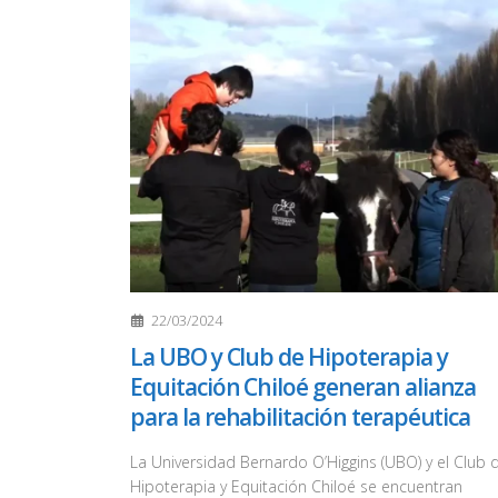
22/03/2024
La UBO y Club de Hipoterapia y
Equitación Chiloé generan alianza
para la rehabilitación terapéutica
La Universidad Bernardo O’Higgins (UBO) y el Club 
Hipoterapia y Equitación Chiloé se encuentran