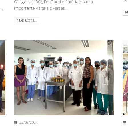
O’Higgins (UBO), Dr. Claudio Ruff, lideró una
importante visita a diversas...
lo
R
READ MORE...
22/03/2024