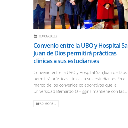
03/08/2023
Convenio entre la UBO y Hospital S
Juan de Dios permitirá prácticas
clínicas a sus estudiantes
Convenio entre la UBO y Hospital San Juan de Dios
permitirá prácticas clínicas a sus estudiantes En el
marco de los convenios colaborativos que la
Universidad Bernardo O’Higgins mantiene con las...
READ MORE...