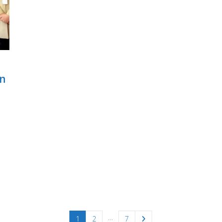
an
…
1
2
7