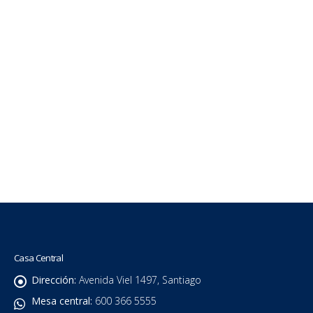
Conoce la carrera de Química y Farmacia
Casa Central
Dirección:
Avenida Viel 1497, Santiago
Mesa central:
600 366 5555