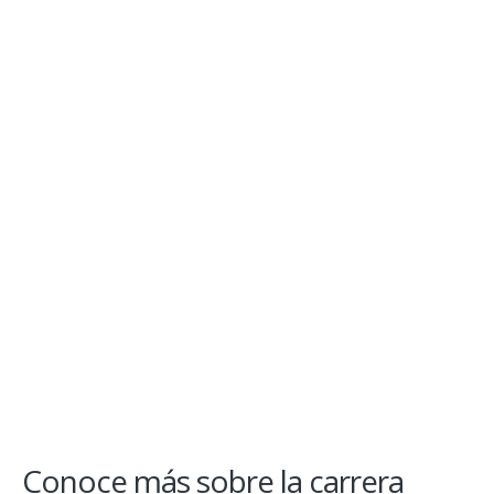
07/10/2025
Escuela de Química y Farmacia da la bienvenida a sus
nuevos estudiantes
Conoce más sobre la carrera