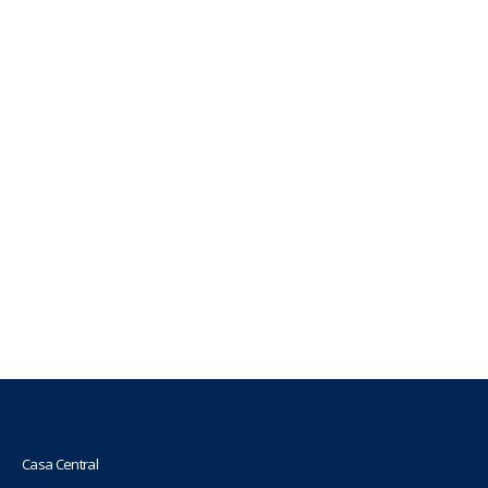
💙 En la UBO renovamos la malla de Tecnología Médica
Casa Central