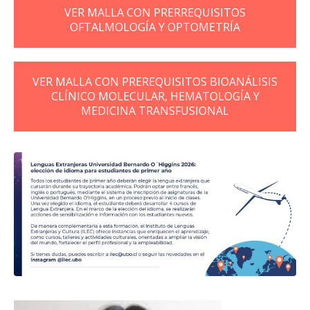
VER MALLA CON PRERREQUISITOS
OFTALMOLOGÍA Y OPTOMETRÍA
VER MALLA CON PREREQUISITOS BIOANÁLISIS
CLÍNICO MOLECULAR, HEMATOLOGÍA Y
MEDICINA TRANSFUSIONAL