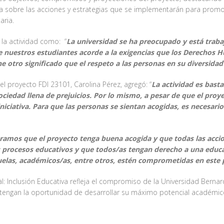
a sobre las acciones y estrategias que se implementarán para promo
aria.
a la actividad como: “
La universidad se ha preocupado y está trab
 de nuestros estudiantes acorde a la exigencias que los Derechos 
 otro significado que el respeto a las personas en su diversidad
del proyecto FDI 23101, Carolina Pérez, agregó: “
La actividad es basta
iedad llena de prejuicios. Por lo mismo, a pesar de que el proye
niciativa. Para que las personas se sientan acogidas, es necesari
ramos que el proyecto tenga buena acogida y que todas las acci
os procesos educativos y que todos/as tengan derecho a una educa
cuelas, académicos/as, entre otros, estén comprometidas en este
al: Inclusión Educativa refleja el compromiso de la Universidad Berna
s tengan la oportunidad de desarrollar su máximo potencial académic