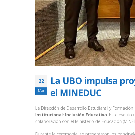
La UBO impulsa proy
22
el MINEDUC
Mar
La Dirección de Desarrollo Estudiantil y Formación 
Institucional: Inclusión Educativa
. Este evento
colaboración con el Ministerio de Educación (MINE
Durante la ceremonia, se presentaron los principal