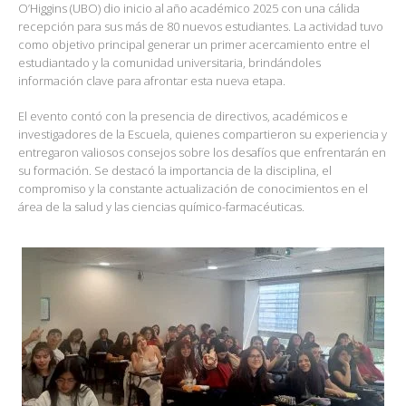
O’Higgins (UBO) dio inicio al año académico 2025 con una cálida
recepción para sus más de 80 nuevos estudiantes. La actividad tuvo
como objetivo principal generar un primer acercamiento entre el
estudiantado y la comunidad universitaria, brindándoles
información clave para afrontar esta nueva etapa.
El evento contó con la presencia de directivos, académicos e
investigadores de la Escuela, quienes compartieron su experiencia y
entregaron valiosos consejos sobre los desafíos que enfrentarán en
su formación. Se destacó la importancia de la disciplina, el
compromiso y la constante actualización de conocimientos en el
área de la salud y las ciencias químico-farmacéuticas.