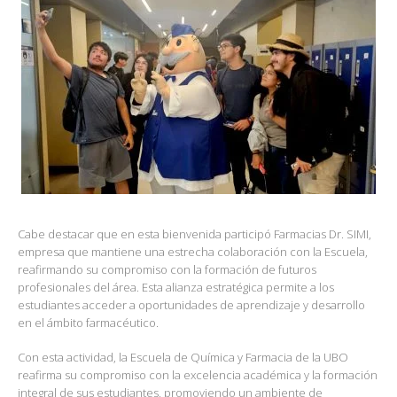
Cabe destacar que en esta bienvenida participó Farmacias Dr. SIMI,
empresa que mantiene una estrecha colaboración con la Escuela,
reafirmando su compromiso con la formación de futuros
profesionales del área. Esta alianza estratégica permite a los
estudiantes acceder a oportunidades de aprendizaje y desarrollo
en el ámbito farmacéutico.
Con esta actividad, la Escuela de Química y Farmacia de la UBO
reafirma su compromiso con la excelencia académica y la formación
integral de sus estudiantes, promoviendo un ambiente de