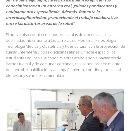
conocimientos en un entorno real, guiados por docentes y
equipamiento especializado. Además, fomenta la
interdisciplinariedad, promoviendo el trabajo colaborativo
entre las distintas áreas de la salud”
.
El nuevo piso cuenta con modernas salas de docencia clínica
destinadas inicialmente a las carreras de Medicina, Kinesiología,
Tecnología Médica y Obstetricia y Puericultura, con la proyección de
sumar Enfermería y otras disciplinas afines. En este espacio, los
estudiantes aplican sus conocimientos atendiendo a pacientes del
Barrio Huemul y de comunas cercanas, realizando procedimientos
de control, rehabilitación y acompañamiento, contribuyendo así al
bienestar y salud de la comunidad.