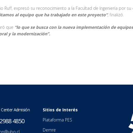
audio Ruff, expresó su reconocimiento a la Facultad de Ingeniería por 
itamos al equipo que ha trabajado en este proyecto“
, finalizó.
guró que
“lo que se busca con la nueva implementación de equipos 
oral y la modernización”.
 Center Admisión
Sitios de Interés
2988 4850
Plataforma PES
Demre
on@ubo.cl