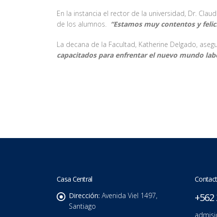
En la instancia el rector de la universidad, Dr. Cl
de los alumnos.
“Estamos muy contentos y felic
La decana de la Facultad, Katherine Delgado, ase
capacitados para enfrentar el nuevo mundo lab
Casa Central
Contact
Dirección:
Avenida Viel 1497,
+562 
Santiago
admisi