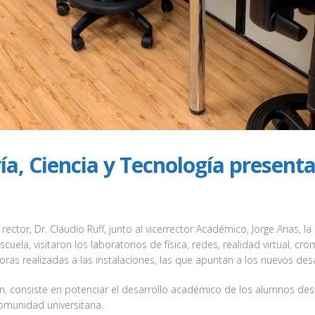
ía, Ciencia y Tecnología present
ctor, Dr. Claudio Ruff, junto al vicerrector Académico, Jorge Arias, la
scuela, visitaron los laboratorios de física, redes, realidad virtual, 
joras realizadas a las instalaciones, las que apuntan a los nuevos desa
n, consiste en potenciar el desarrollo académico de los alumnos des
omunidad universitaria.