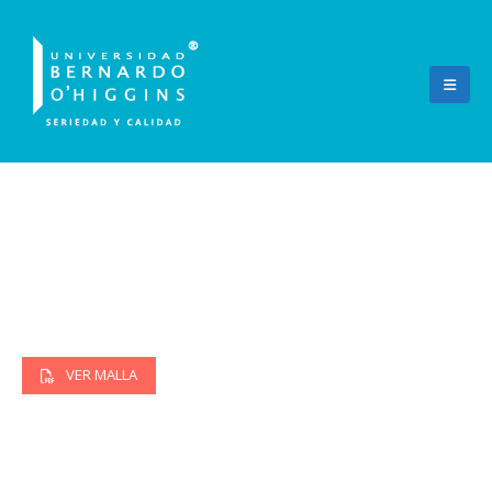
Terapia Ocupacional
VER MALLA
53307
Código postulación vía regular Demre.cl