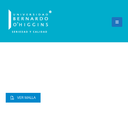
Psicología
VER MALLA
53403
53405 - Jornada