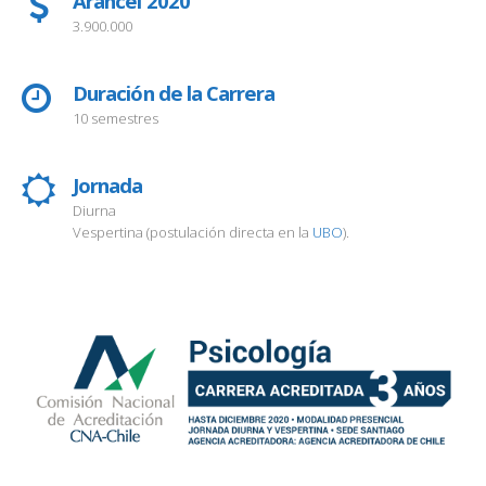
Arancel 2020
3.900.000
Duración de la Carrera
10 semestres
Jornada
Diurna
Vespertina (postulación directa en la
UBO
).