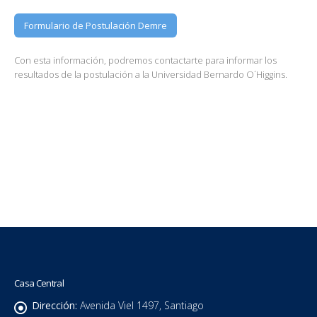
Formulario de Postulación Demre
Con esta información, podremos contactarte para informar los
resultados de la postulación a la Universidad Bernardo O´Higgins.
Casa Central
Dirección:
Avenida Viel 1497, Santiago