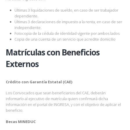
Últimas 3 liquidaciones de sueldo, en caso de ser trabajador
dependiente.
Últimas 3 declaraciones de impuesto a la renta, en caso de ser
independiente.
Fotocopia de la cédula de identidad vigente por ambos lados
Copia de una cuenta de un servicio que acredite domicilio
Matrículas con Beneficios
Externos
Crédito con Garantía Estatal (CAE)
Los Convocados que sean beneficiarios del CAE, deberán
informarlo al ejecutivo de matrícula quien confirmará dicha
información en el portal de INGRESA, y con el objetivo de aplicar el
beneficio.
Becas MINEDUC