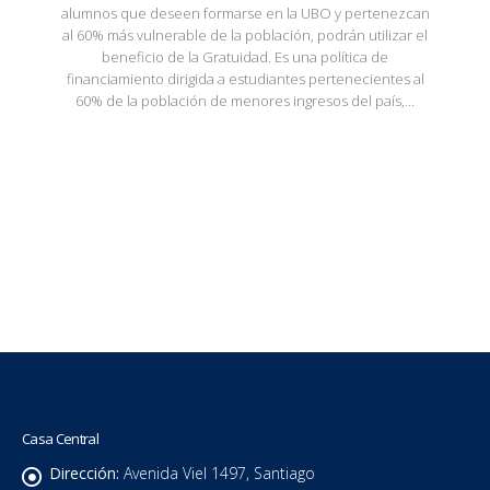
alumnos que deseen formarse en la UBO y pertenezcan
al 60% más vulnerable de la población, podrán utilizar el
beneficio de la Gratuidad. Es una política de
financiamiento dirigida a estudiantes pertenecientes al
60% de la población de menores ingresos del país,...
Casa Central
Dirección:
Avenida Viel 1497, Santiago