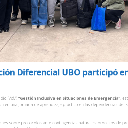
ión Diferencial UBO participó en
edio (VcM)
“Gestión Inclusiva en Situaciones de Emergencia”
, es
ron en una jornada de aprendizaje práctico en las dependencias del S
iciones sobre protocolos ante contingencias naturales, procesos de pr