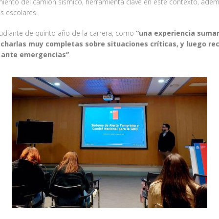
amiento del camión sísmico, herramienta clave en este contexto, ad
s escolares.
studiante de quinto año de la carrera, como
“una experiencia suma
harlas muy completas sobre situaciones críticas, y luego re
n ante emergencias”
.