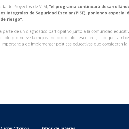
rgada de Proyectos de VcM,
“el programa continuará desarrollándo
es Integrales de Seguridad Escolar (PISE), poniendo especial 
 de riesgo”
.
parte de un diagnóstico participativo junto a la comunidad educativa,
no solo promueve la mejora de protocolos escolares, sino que tambié
la importancia de implementar políticas educativas que consideren la
 Center Admisión
Sitios de Interés