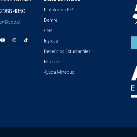
2988 4850
Plataforma PES
Demre
on@ubo.cl
CNA
Ingresa
Beneficios Estudiantiles
Mifuturo.cl
Ayuda Mineduc