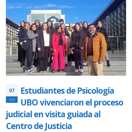
Estudiantes de Psicología
07
UBO vivenciaron el proceso
Oct
judicial en visita guiada al
Centro de Justicia