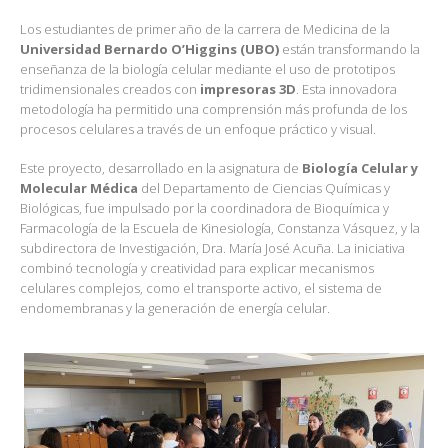
Los estudiantes de primer año de la carrera de Medicina de la
Universidad Bernardo O’Higgins (UBO)
están transformando la
enseñanza de la biología celular mediante el uso de prototipos
tridimensionales creados con
impresoras 3D
. Esta innovadora
metodología ha permitido una comprensión más profunda de los
procesos celulares a través de un enfoque práctico y visual.
Este proyecto, desarrollado en la asignatura de
Biología Celular y
Molecular Médica
del Departamento de Ciencias Químicas y
Biológicas, fue impulsado por la coordinadora de Bioquímica y
Farmacología de la Escuela de Kinesiología, Constanza Vásquez, y la
subdirectora de Investigación, Dra. María José Acuña. La iniciativa
combinó tecnología y creatividad para explicar mecanismos
celulares complejos, como el transporte activo, el sistema de
endomembranas y la generación de energía celular.