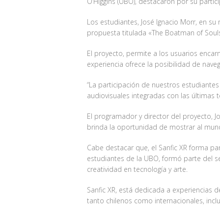
O’Higgins (UBO), destacaron por su partici
Los estudiantes, José Ignacio Morr, en su
propuesta titulada «The Boatman of Souls
El proyecto, permite a los usuarios encarn
experiencia ofrece la posibilidad de nave
“La participación de nuestros estudiantes
audiovisuales integradas con las últimas t
El programador y director del proyecto, Jo
brinda la oportunidad de mostrar al mun
Cabe destacar que, el Sanfic XR forma par
estudiantes de la UBO, formó parte del s
creatividad en tecnología y arte.
Sanfic XR, está dedicada a experiencias d
tanto chilenos como internacionales, inc