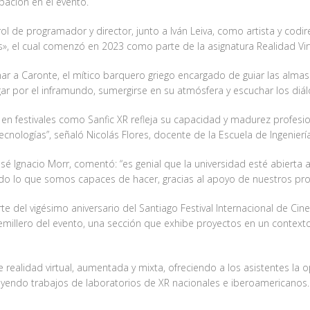
pación en el evento.
 rol de programador y director, junto a Iván Leiva, como artista y cod
», el cual comenzó en 2023 como parte de la asignatura Realidad Virt
ar a Caronte, el mítico barquero griego encargado de guiar las almas a
gar por el inframundo, sumergirse en su atmósfera y escuchar los diál
 en festivales como Sanfic XR refleja su capacidad y madurez profesio
ecnologías”, señaló Nicolás Flores, docente de la Escuela de Ingeniería
sé Ignacio Morr, comentó: “es genial que la universidad esté abierta 
do lo que somos capaces de hacer, gracias al apoyo de nuestros pr
te del vigésimo aniversario del Santiago Festival Internacional de Cin
emillero del evento, una sección que exhibe proyectos en un contexto
e realidad virtual, aumentada y mixta, ofreciendo a los asistentes l
luyendo trabajos de laboratorios de XR nacionales e iberoamericanos.