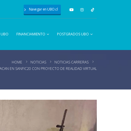
Navegar en UBO.cl
A UBO
FINANCIAMIENTO
POSTGRADOS UBO
HOME
NOTICIAS
NOTICIAS CARRERAS
ACAN EN SANFIC20 CON PROYECTO DE REALIDAD VIRTUAL