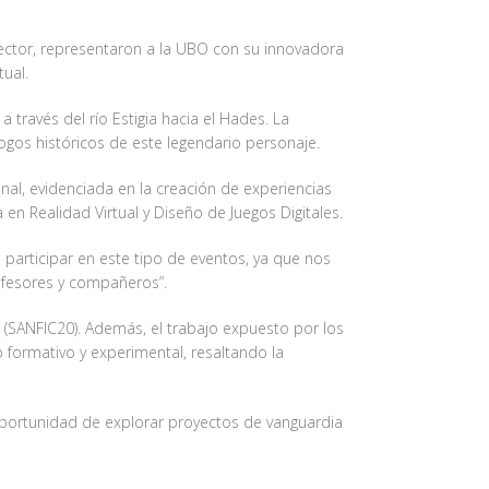
irector, representaron a la UBO con su innovadora
ual.
 través del río Estigia hacia el Hades. La
ogos históricos de este legendario personaje.
nal, evidenciada en la creación de experiencias
 en Realidad Virtual y Diseño de Juegos Digitales.
a participar en este tipo de eventos, ya que nos
ofesores y compañeros”.
e (SANFIC20). Además, el trabajo expuesto por los
 formativo y experimental, resaltando la
a oportunidad de explorar proyectos de vanguardia