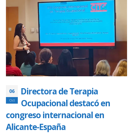
Directora de Terapia
06
Ocupacional destacó en
Oct
congreso internacional en
Alicante-España