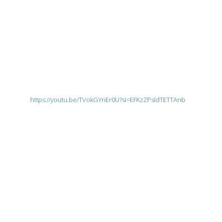
https://youtu.be/TVokGYnEr0U?si=EFKzZPsldTETTAnb